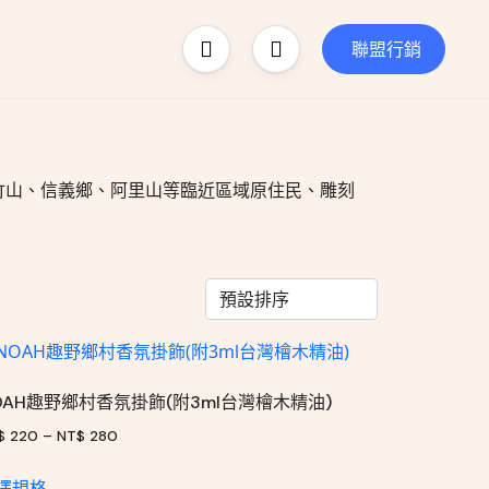
聯盟行銷
竹山、信義鄉、阿里山等臨近區域原住民、雕刻
OAH趣野鄉村香氛掛飾(附3ml台灣檜木精油)
$
220
–
NT$
280
擇規格