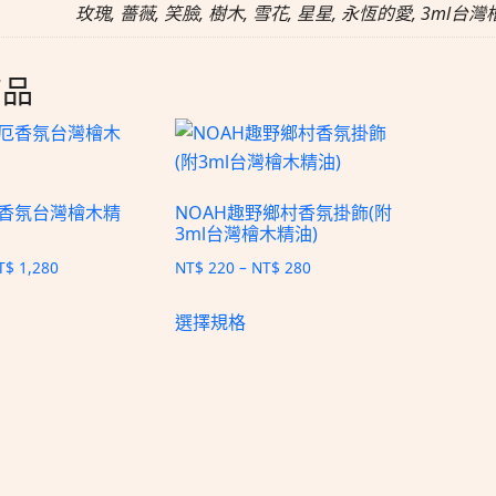
玫瑰, 薔薇, 笑臉, 樹木, 雪花, 星星, 永恆的愛, 3ml台
商品
厄香氛台灣檜木精
NOAH趣野鄉村香氛掛飾(附
3ml台灣檜木精油)
T$
1,280
NT$
220
–
NT$
280
選擇規格