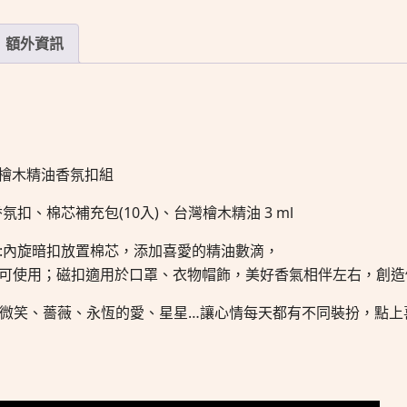
額外資訊
灣檜木精油香氛扣組
氛扣、棉芯補充包(10入)、台灣檜木精油 3 ml
:內旋暗扣放置棉芯，添加喜愛的精油數滴，
可使用；磁扣適用於口罩、衣物帽飾，美好香氣相伴左右，創造
微笑、薔薇、永恆的愛、星星…讓心情每天都有不同裝扮，點上