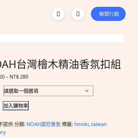
聯盟行銷
OAH台灣檜木精油香氛扣組
20
–
NT$
280
加入購物車
不提供
分類:
NOAH諾厄香氛
標籤:
hinoki
,
taiwan
ury