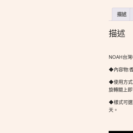
描述
描述
NOAH台
◆內容物:香
◆使用方式
旋轉關上即
◆樣式可選
天。