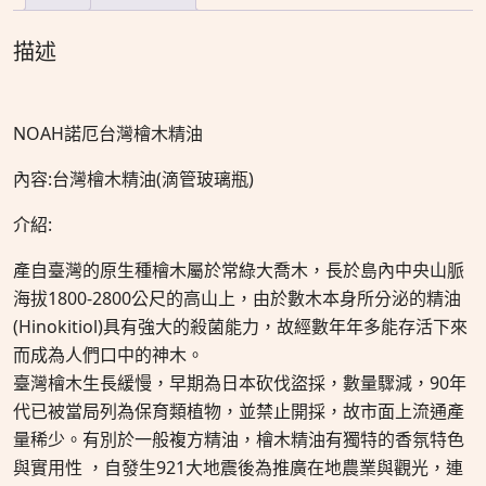
描述
NOAH諾厄台灣檜木精油
內容:台灣檜木精油(滴管玻璃瓶)
介紹:
產自臺灣的原生種檜木屬於常綠大喬木，長於島內中央山脈
海拔1800-2800公尺的高山上，由於數木本身所分泌的精油
(Hinokitiol)具有強大的殺菌能力，故經數年年多能存活下來
而成為人們口中的神木。
臺灣檜木生長緩慢，早期為日本砍伐盜採，數量驟減，90年
代已被當局列為保育類植物，並禁止開採，故市面上流通產
量稀少。有別於一般複方精油，檜木精油有獨特的香氛特色
與實用性 ，自發生921大地震後為推廣在地農業與觀光，連