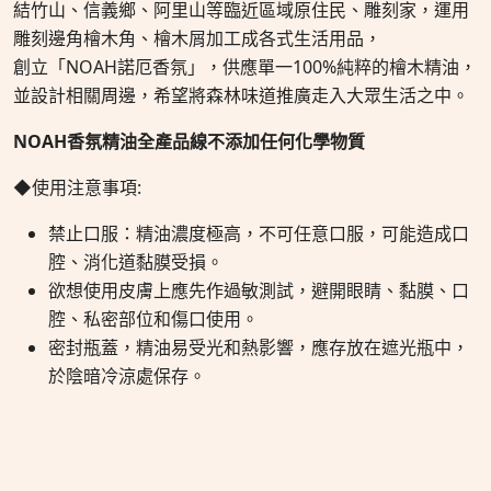
結竹山、信義鄉、阿里山等臨近區域原住民、雕刻家，運用
雕刻邊角檜木角、檜木屑加工成各式生活用品，
創立「NOAH諾厄香氛」，供應單一100%純粹的檜木精油，
並設計相關周邊，希望將森林味道推廣走入大眾生活之中。
NOAH香氛精油全產品線不添加任何化學物質
◆使用注意事項:
禁止口服：精油濃度極高，不可任意口服，可能造成口
腔、消化道黏膜受損。
欲想使用皮膚上應先作過敏測試，避開眼睛、黏膜、口
腔、私密部位和傷口使用。
密封瓶蓋，精油易受光和熱影響，應存放在遮光瓶中，
於陰暗冷涼處保存。