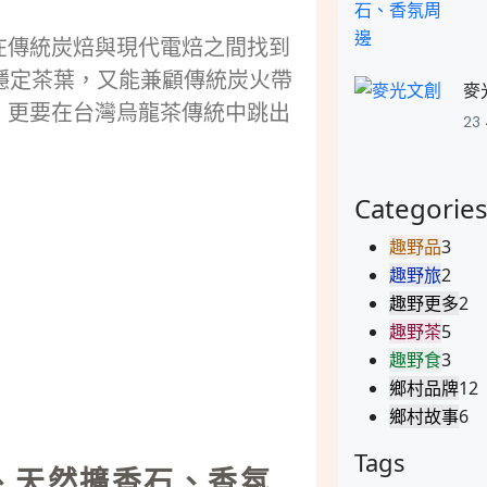
在傳統炭焙與現代電焙之間找到
穩定茶葉，又能兼顧傳統炭火帶
麥
，更要在台灣烏龍茶傳統中跳出
23
Categorie
趣野品
3
趣野旅
2
趣野更多
2
趣野茶
5
趣野食
3
鄉村品牌
12
鄉村故事
6
Tags
油、天然擴香石、香氛